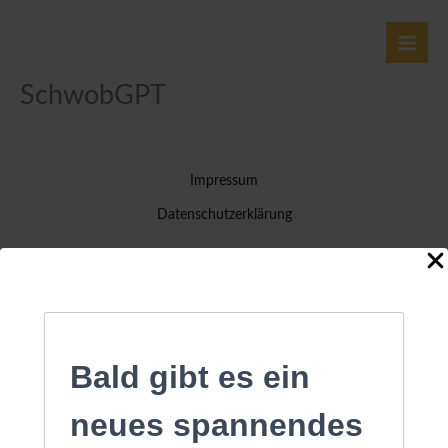
Zum
Inhalt
springen
SchwobGPT
Impressum
Datenschutzerklärung
singuu.ai - Büro für künstliche Intelligenz
Bald gibt es ein
neues spannendes