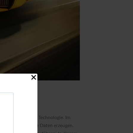
en
en in der Welt der Technologie. Im
ve KI-Systeme neue Daten erzeugen.