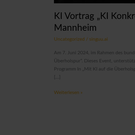
KI Vortrag „KI Konkr
Mannheim
Uncategorized
/
singuu.ai
Am 7. Juni 2024, im Rahmen des bunde
Überholspur“. Dieses Event, unterstüt
Programm In „Mit KI auf die Überholsp
[…]
KI
Weiterlesen »
Vortrag
„KI
Konkret:
Mit
KI