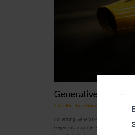
Generative KI: Eine 
Schreibe einen Kommentar
/
Uncatego
Einleitung Generative KI, oder generat
Gegensatz zu anderen Formen der KI, 