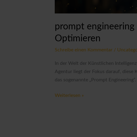
prompt engineering 
Optimieren
Schreibe einen Kommentar
/
Uncatego
In der Welt der Künstlichen Intelligen
Agentur liegt der Fokus darauf, diese 
das sogenannte „Prompt Engineering“. 
prompt
Weiterlesen »
engineering
ai:
Wie
Wir
Als