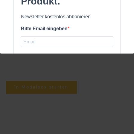
Produkt.
Newsletter kostenlos abbonieren
Bitte Email eingeben
HessischGPT starten
ich akzeptiere die
Datenschutzerklärung
.
kostenlos anmelden
in Modalbox starten