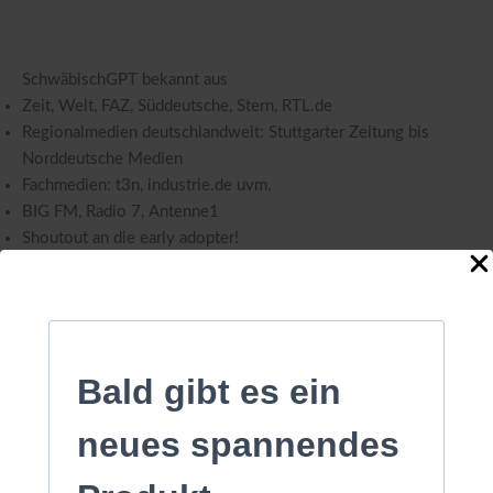
SchwäbischGPT bekannt aus
Zeit, Welt, FAZ, Süddeutsche, Stern, RTL.de
Regionalmedien deutschlandweit: Stuttgarter Zeitung bis
Norddeutsche Medien
Fachmedien: t3n, industrie.de uvm.
BIG FM, Radio 7, Antenne1
Shoutout an die early adopter!
uvm.
kurios: Sowohl auf brasilianisch als auch auf Russisch wurde
berichtet
Bald gibt es ein
neues spannendes