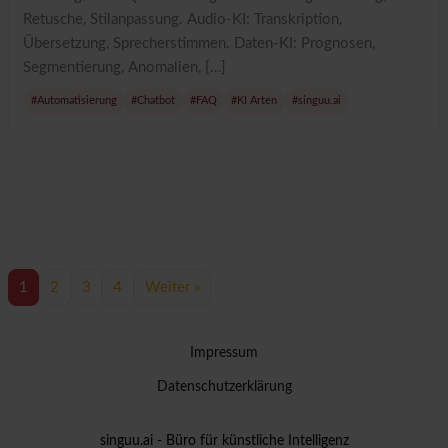
Retusche, Stilanpassung. Audio-KI: Transkription,
Übersetzung, Sprecherstimmen. Daten-KI: Prognosen,
Segmentierung, Anomalien, […]
#Automatisierung
#Chatbot
#FAQ
#KI Arten
#singuu.ai
1
2
3
4
Weiter »
Impressum
Datenschutzerklärung
singuu.ai - Büro für künstliche Intelligenz