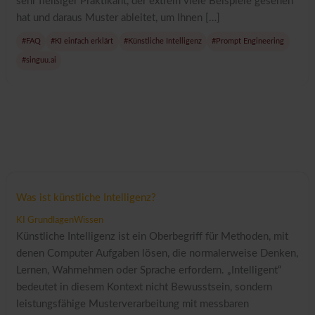
sehr fleißiger Praktikant, der extrem viele Beispiele gesehen
hat und daraus Muster ableitet, um Ihnen […]
#FAQ
#KI einfach erklärt
#Künstliche Intelligenz
#Prompt Engineering
#singuu.ai
Was ist künstliche Intelligenz?
KI Grundlagen
Wissen
Künstliche Intelligenz ist ein Oberbegriff für Methoden, mit
denen Computer Aufgaben lösen, die normalerweise Denken,
Lernen, Wahrnehmen oder Sprache erfordern. „Intelligent“
bedeutet in diesem Kontext nicht Bewusstsein, sondern
leistungsfähige Musterverarbeitung mit messbaren