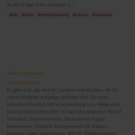
du die KI App Texte und Ideen: […]
#FAQ
#KI App
#Prompt Engineering
#singuu.ai
#Toolauswahl
Welche KI gibt es?
KI Überblick
Wissen
Es gibt nicht „die eine KI“, sondern viele KI Arten, die für
unterschiedliche Aufgaben optimiert sind. Für einen
schnellen Überblick hilft eine Einteilung nach Fähigkeiten
und nach Einsatzbereichen. KI nach Einsatzbereich Text-KI:
Schreiben, Zusammenfassen, Strukturieren, Fragen
beantworten. Chatbots: Dialogsysteme für Support,
Beratung, Lead-Qualifizierung. Bild-KI: Bildgenerierung,