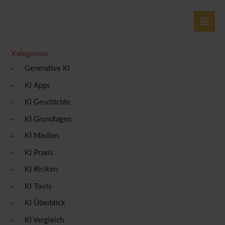
Zum
Inhalt
springen
Kategorien
Generative KI
KI Apps
KI Geschichte
KI Grundlagen
KI Medien
KI Praxis
KI Risiken
KI Tools
KI Überblick
KI Vergleich