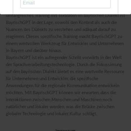
Die KI basiert auf der GPT Architektur, die für ihre Fähigkeit
bekannt ist, menschenähnliche Texte zu erzeugen. Durch
umfangreiches Training mit Textdaten im bayrischen Dialekt ist
ich akzeptiere die
Datenschutzerklärung
.
BayrischGPT in der Lage, sowohl den Kontext als auch die
Nuancen des Dialekts zu verstehen und adäquat darauf zu
kostenlos anmelden
reagieren. Dieses spezifische Training macht BayrischGPT zu
einem wertvollen Werkzeug für Entwickler und Unternehmen
in Bayern und darüber hinaus.
BayrischGPT ist ein aufregender Schritt vorwärts in der Welt
der Sprachverarbeitungstechnologie. Durch die Fokussierung
auf den bayrischen Dialekt bietet es eine wertvolle Ressource
für Unternehmen und Entwickler, die spezifische
Anwendungen für die regionale Kommunikation entwickeln
möchten. Mit BayrischGPT können wir erwarten, dass die
Interaktionen zwischen Menschen und Maschinen noch
natürlicher und lokaler werden, was die Brücke zwischen
globaler Technologie und lokaler Kultur schlägt.